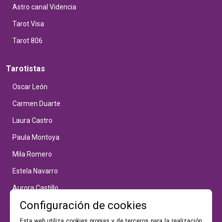
Astro canal Videncia
Tarot Visa
Tarot 806
Tarotistas
Oscar León
Carmen Duarte
Laura Castro
Paula Montoya
Mila Romero
Estela Navarro
Aurora Castillo
Configuración de cookies
Luna Vega
Esta web utiliza cookies propias y de terceros para la realización