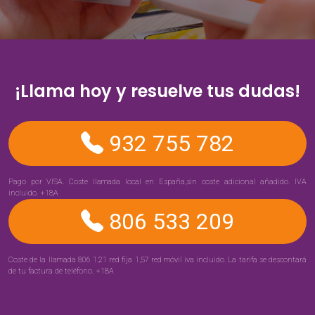
¡Llama hoy y resuelve tus dudas!
932 755 782
Pago por VISA. Coste llamada local en España,sin coste adicional añadido. IVA
incluido. +18A
806 533 209
Coste de la llamada 806 1,21 red fija 1,57 red móvil iva incluido. La tarifa se descontará
de tu factura de teléfono. +18A