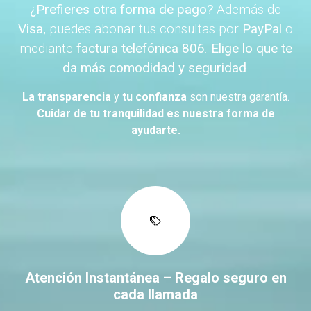
¿Prefieres otra forma de pago?
Además de
Visa
, puedes abonar tus consultas por
PayPal
o
mediante
factura telefónica 806
.
Elige lo que te
da más comodidad y seguridad
.
La transparencia
y
tu confianza
son nuestra garantía.
Cuidar de tu tranquilidad es nuestra forma de
ayudarte.
Atención Instantánea – Regalo seguro en
cada llamada