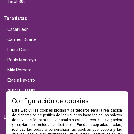
Tarot 806
Tarotistas
Oscar León
Carmen Duarte
Laura Castro
Paula Montoya
Mila Romero
Estela Navarro
Aurora Castillo
Configuración de cookies
Luna Vega
Esta web utiliza cookies propias y de terceros para la realización
de elaboración de perfiles de los usuarios basadas en los hábitos
Legal
de navegación, para realizar análisis estadísticos de navegación
y enviar contenidos publicitarios. Puede aceptarlas todas,
Política de privacidad
rechazarlas todas o personalizar las cookies que acepta y las