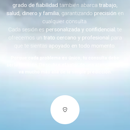
grado de fiabilidad
también abarca
trabajo,
salud, dinero y familia
, garantizando
precisión
en
cualquier consulta.
Cada sesión es
personalizada y confidencial
; te
ofrecemos un
trato cercano y profesional
para
que te sientas
apoyado en todo momento
.
Porque cada problema es único, tu consulta debe
serlo también. Descubre el valor de una atención que
va mucho más allá de la simple predicción.