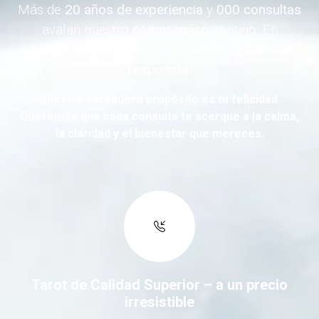
Más de
20 años de experiencia
y
000 consultas
avalan nuestro
compromiso
contigo. En
AstroCanalTarot
,
ninguna duda se queda sin
respuesta
.
Nuestro verdadero propósito es tu felicidad.
Queremos que cada consulta te acerque a la calma,
la claridad y el bienestar que mereces.
Tarot de Calidad Superior – a un precio
irresistible