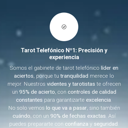
Tarot Telefónico Nº1: Precisión y
experiencia
Somos el gabinete de tarot telefónico
líder en
aciertos
, porque tu
tranquilidad
merece lo
mejor. Nuestros
videntes y tarotistas
te ofrecen
un
95% de acierto
, con
controles de calidad
constantes
para garantizarte
excelencia
.
No solo vemos
lo que va a pasar
, sino también
cuándo
, con un
90% de fechas exactas
. Así
puedes prepararte con
confianza
y
seguridad
.