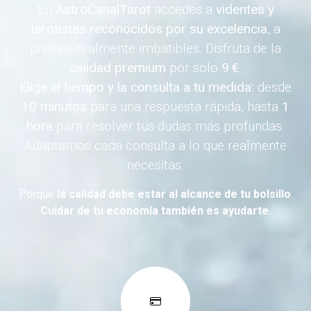
En
AstroCanalTarot
accedes a
videntes y
tarotistas reconocidos por su excelencia
, a
precios realmente imbatibles. Disfruta de la
calidad premium
por solo
9 €
.
Elige el tiempo y la consulta a tu medida:
desde
10 minutos
para una respuesta rápida, hasta
1
hora
para resolver tus dudas más profundas.
Adaptamos cada consulta a lo que realmente
necesitas.
Porque
la calidad debe estar al alcance de tu bolsillo
.
Cuidar de tu economía también es ayudarte.