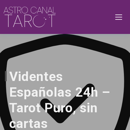
Videntes
Españolas 24h –
Tarot Puro, sin
cartas