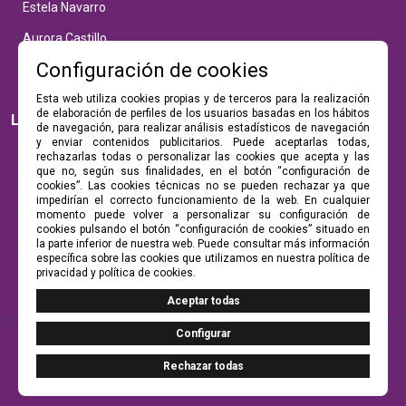
Estela Navarro
Aurora Castillo
Configuración de cookies
Luna Vega
Esta web utiliza cookies propias y de terceros para la realización
de elaboración de perfiles de los usuarios basadas en los hábitos
Legal
de navegación, para realizar análisis estadísticos de navegación
y enviar contenidos publicitarios. Puede aceptarlas todas,
Política de privacidad
rechazarlas todas o personalizar las cookies que acepta y las
que no, según sus finalidades, en el botón “configuración de
Aviso Legal
cookies”. Las cookies técnicas no se pueden rechazar ya que
impedirían el correcto funcionamiento de la web. En cualquier
Política de cookies
momento puede volver a personalizar su configuración de
cookies pulsando el botón “configuración de cookies” situado en
la parte inferior de nuestra web. Puede consultar más información
Configurar Cookies
específica sobre las cookies que utilizamos en nuestra política de
privacidad y política de cookies.
© Copyright 2026 -
astrocanalvidencia.com
.
Diseño y desarrollo web por
Tuenweb